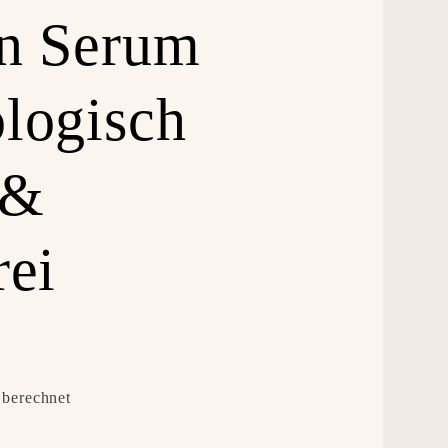
n Serum
logisch
 &
rei
berechnet