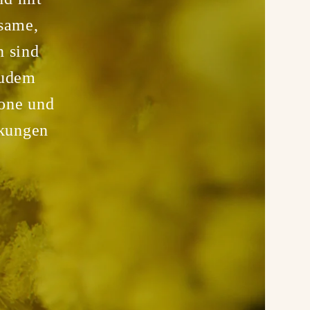
ksame,
n sind
Zudem
kone und
ckungen