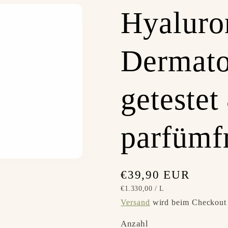
Hyaluro
Dermato
getestet
parfümf
Normaler
€39,90 EUR
STÜCKPREIS
PRO
€1.330,00
/
L
Preis
Versand
wird beim Checkout 
Anzahl